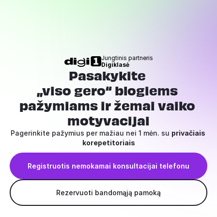
Jungtinis partneris
Digiklasė
Pasakykite 
„viso gero“ blogiems 
pažymiams ir žemai vaiko 
motyvacijai
Pagerinkite pažymius per mažiau nei 1 mėn. su 
privačiais 
korepetitoriais
Registruotis nemokamai konsultacijai telefonu
Rezervuoti bandomąją pamoką