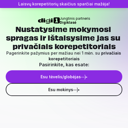
Laisvų korepetitorių skaičius sparčiai mažėja!
Jungtinis partneris
Digiklasė
Nustatysime mokymosi 
spragas ir ištaisysime jas su 
privačiais korepetitoriais
Pagerinkite pažymius per mažiau nei 1 mėn. su 
privačiais 
korepetitoriais
Pasirinkite, kas esate:
Esu tėvelis/globėjas
Esu mokinys